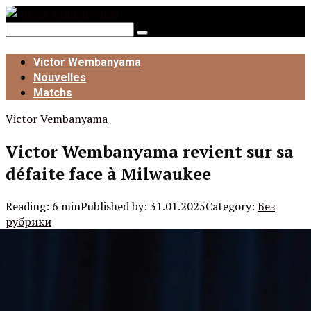
Skip
to
Search:
content
Victor Wembanyama
Nouvelles
Matchs
Victor Vembanyama
Victor Wembanyama revient sur sa
défaite face à Milwaukee
Reading:
6 min
Published by:
31.01.2025
Category:
Без
рубрики