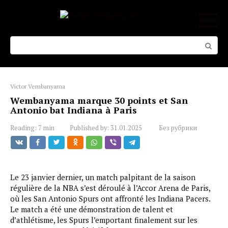
Skip
to
content
Search:
Victor Vembanyama
Wembanyama marque 30 points et San
Antonio bat Indiana à Paris
Reading:
7 min
Published by:
31.01.2025
Без рубрики
Le 23 janvier dernier, un match palpitant de la saison
régulière de la NBA s’est déroulé à l’Accor Arena de Paris,
où les San Antonio Spurs ont affronté les Indiana Pacers.
Le match a été une démonstration de talent et
d’athlétisme, les Spurs l’emportant finalement sur les