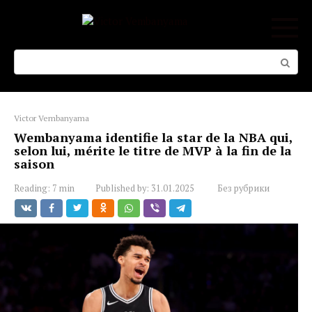
Skip
to
content
Search:
Victor Vembanyama
Wembanyama identifie la star de la NBA qui,
selon lui, mérite le titre de MVP à la fin de la
saison
Reading:
7 min
Published by:
31.01.2025
Без рубрики