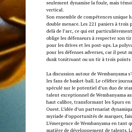
seulement dynamise la foule, mais témo
vertical.
Son ensemble de compétences unique lui p
double menace. Les 221 paniers à trois p
delà de l’arc, ce qui est particulièremen
oblige les défenseurs à respecter son ti
pour les drives et les post-ups. La pol
pour les défenses adverses, car il peut 
dunk tonitruant ou un tir à trois points 
La discussion autour de Wembanyama s’est
les fans de basket-ball. Le célèbre jo
spéculé sur le potentiel d’un duo de sta
talent exceptionnel de Wembanyama assoc
haut calibre, transformant les Spurs e
Ouest. L’idée d’un partenariat dynamiqu
myriade d’opportunités de marquer, faisa
L’émergence de Wembanyama en tant que s
matière de développement de talents. La