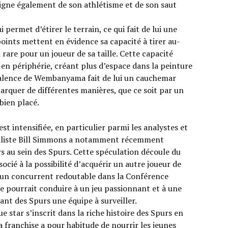
igne également de son athlétisme et de son saut
ermet d’étirer le terrain, ce qui fait de lui une
oints mettent en évidence sa capacité à tirer au-
t rare pour un joueur de sa taille. Cette capacité
r en périphérie, créant plus d’espace dans la peinture
yvalence de Wembanyama fait de lui un cauchemar
marquer de différentes manières, que ce soit par un
bien placé.
 intensifiée, en particulier parmi les analystes et
urnaliste Bill Simmons a notamment récemment
rs au sein des Spurs. Cette spéculation découle du
ié à la possibilité d’acquérir un autre joueur de
n un concurrent redoutable dans la Conférence
e pourrait conduire à un jeu passionnant et à une
nt des Spurs une équipe à surveiller.
tar s’inscrit dans la riche histoire des Spurs en
 franchise a pour habitude de nourrir les jeunes