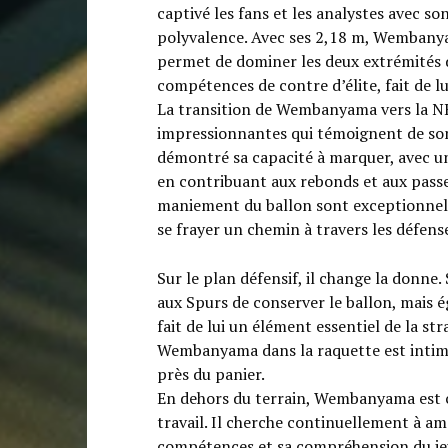
captivé les fans et les analystes avec so
polyvalence. Avec ses 2,18 m, Wembanya
permet de dominer les deux extrémités du
compétences de contre d’élite, fait de 
La transition de Wembanyama vers la NB
impressionnantes qui témoignent de son 
démontré sa capacité à marquer, avec u
en contribuant aux rebonds et aux passe
maniement du ballon sont exceptionnell
se frayer un chemin à travers les défense
Sur le plan défensif, il change la donne
aux Spurs de conserver le ballon, mais é
fait de lui un élément essentiel de la st
Wembanyama dans la raquette est intimid
près du panier.
En dehors du terrain, Wembanyama est 
travail. Il cherche continuellement à am
compétences et sa compréhension du jeu.