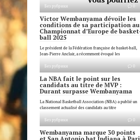
Без рубрики
0
Victor Wembanyama dévoile les
conditions de sa participation au
Championnat d’Europe de basket
ball 2025
Le président de la Fédération française de basket-ball,
Jean-Pierre Anclair, a récemment évoqué les
Без рубрики
0
La NBA fait le point sur les
candidats au titre de MVP :
Durant surpasse Wembanyama
La National Basketball Association (NBA) a publié un
classement actualisé des candidats au titre
Без рубрики
0
Wembanyama marque 30 points
et San Antonio bat Indiana à Pari