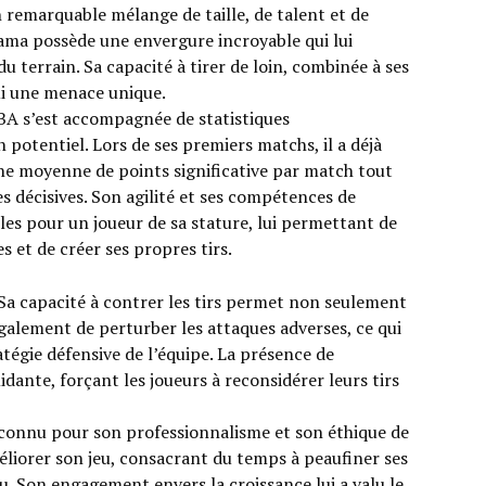
n remarquable mélange de taille, de talent et de
ma possède une envergure incroyable qui lui
 terrain. Sa capacité à tirer de loin, combinée à ses
lui une menace unique.
A s’est accompagnée de statistiques
potentiel. Lors de ses premiers matchs, il a déjà
ne moyenne de points significative par match tout
s décisives. Son agilité et ses compétences de
es pour un joueur de sa stature, lui permettant de
s et de créer ses propres tirs.
. Sa capacité à contrer les tirs permet non seulement
galement de perturber les attaques adverses, ce qui
ratégie défensive de l’équipe. La présence de
ante, forçant les joueurs à reconsidérer leurs tirs
connu pour son professionnalisme et son éthique de
éliorer son jeu, consacrant du temps à peaufiner ses
 Son engagement envers la croissance lui a valu le