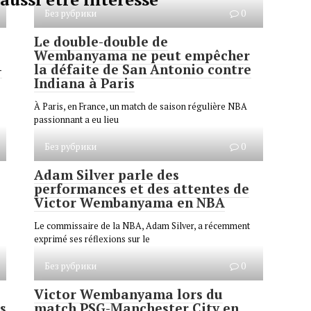
Без рубрики
0
Le double-double de
Wembanyama ne peut empêcher
-
la défaite de San Antonio contre
Indiana à Paris
À Paris, en France, un match de saison régulière NBA
passionnant a eu lieu
Без рубрики
0
Adam Silver parle des
performances et des attentes de
Victor Wembanyama en NBA
Le commissaire de la NBA, Adam Silver, a récemment
exprimé ses réflexions sur le
Без рубрики
0
Victor Wembanyama lors du
s
match PSG-Manchester City en