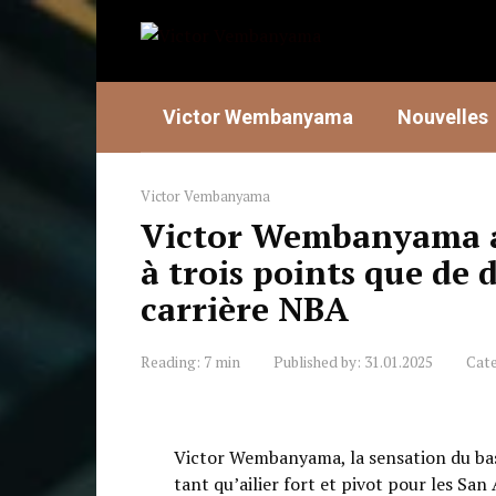
Skip
to
content
Victor Wembanyama
Nouvelles
Victor Vembanyama
Victor Wembanyama a
à trois points que de 
carrière NBA
Reading:
7 min
Published by:
31.01.2025
Cat
Victor Wembanyama, la sensation du bask
tant qu’ailier fort et pivot pour les San 